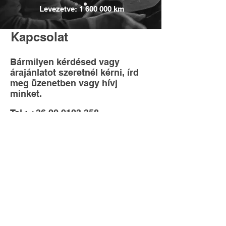
Levezetve:
1 600 000
km
Kapcsolat
Bármilyen kérdésed vagy
árajánlatot szeretnél kérni, írd
meg üzenetben vagy hívj
minket.
Tel.: +36 20
9123 358
Üzenet