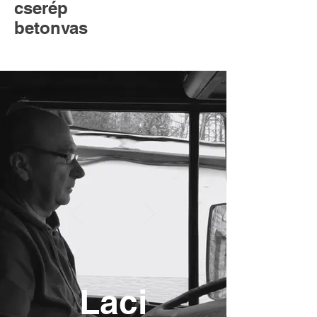
cserép
betonvas
Laci