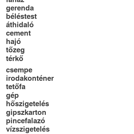
gerenda
béléstest
áthidaló
cement
hajó
tőzeg
térkő
csempe
irodakonténer
tetőfa
gép
hőszigetelés
gipszkarton
pincefalazó
vízszigetelés