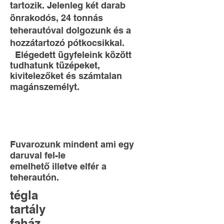
tartozik.
Jelenleg két darab
önrakodós, 24 tonnás
teherautóval dolgozunk és a
hozzátartozó pótkocsikkal.
Elégedett ügyfeleink között
tudhatunk tüzépeket,
kivitelezőket és számtalan
magánszemélyt.
Fuvarozunk mindent ami egy
daruval fel-le
emelhető illetve elfér a
teherautón.
tégla
tartály
faház